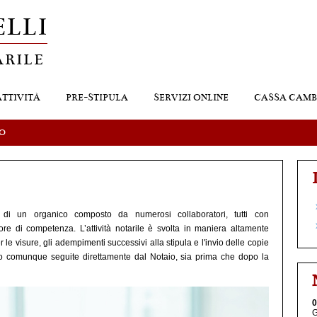
LLI
ARILE
ATTIVITÀ
PRE-STIPULA
SERVIZI ONLINE
CASSA CAMB
 O
 di un organico composto da numerosi collaboratori, tutti con
ore di competenza. L’attività notarile è svolta in maniera altamente
er le visure, gli adempimenti successivi alla stipula e l'invio delle copie
sono comunque seguite direttamente dal Notaio, sia prima che dopo la
0
G