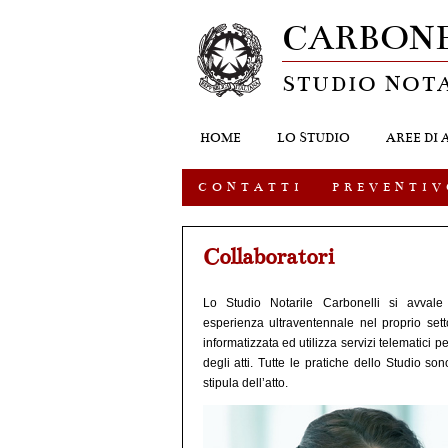
CARBONE
STUDIO NOT
HOME
LO STUDIO
AREE DI 
C O N T A T T I
P R E V E N T I V
Collaboratori
Lo Studio Notarile Carbonelli si avvale
esperienza ultraventennale nel proprio sett
informatizzata ed utilizza servizi telematici p
degli atti. Tutte le pratiche dello Studio 
stipula dell’atto.