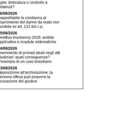
gile: timbratura o controllo a
istanza?
6/08/2026
nappellabile la condanna al
isarcimento del danno da reato non
unibile ex art. 131-bis c.p.
5/08/2026
irettiva Insolvency 2026: ambito
pplicativo e ricadute sistematiche
4/08/2026
nserimento di prompt sleali negli atti
iudiziari: quali conseguenze?
'esempio di un caso brasiliano
3/08/2026
pposizione all'archiviazione: la
ersona offesa può proporre la
icusazione del giudice