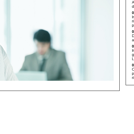
A
d
0
I
r
p
0
D
a
0
I
g
L
0
O
p
r